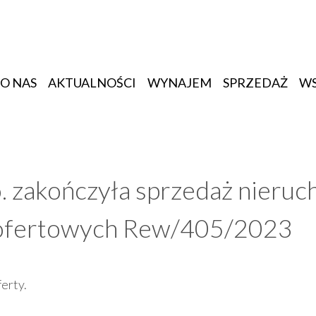
O NAS
AKTUALNOŚCI
WYNAJEM
SPRZEDAŻ
W
o.o. zakończyła sprzedaż nier
i ofertowych Rew/405/2023
erty.